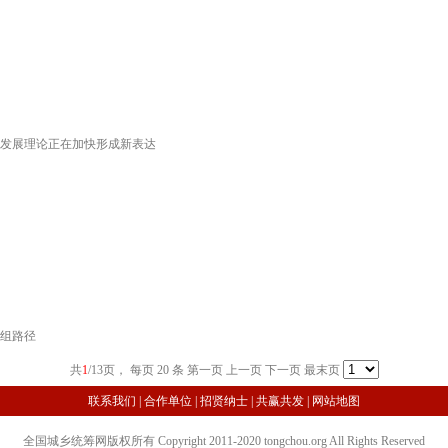
发展理论正在加快形成新表达
组路径
共
1
/13页， 每页 20 条
第一页 上一页
下一页
最末页
联系我们
|
合作单位
|
招贤纳士
|
共赢共发
|
网站地图
全国城乡统筹网版权所有 Copyright 2011-2020 tongchou.org All Rights Reserved