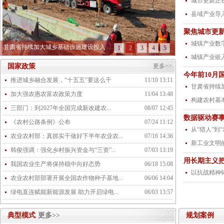
城市更新正
县域产业导
聚焦城市更新
城镇产业数
甘肃省持续加大城乡基础设施建设投入
1
2
3
4
5
城镇产业嵌
国家政策
更多>>
今年前10月
推进城乡融合发展，“十五五”要这么干
11/10 13:11
甘肃省持续
加大强农惠农富农政策力度
11/04 13:48
构建农村基
三部门：到2027年全国完成新改建农...
08/07 12:45
数据驱动赛事
《农村公路条例》公布
07/24 11:12
从“猎人”到
农业农村部：真抓实干做好下半年农业农...
07/16 14:36
新工业文明
韩俊强调：强化乡村振兴资金与“三资”...
07/03 13:19
用长期主义
我国农业生产将保持稳中向好态势
06/18 15:08
以抗战精神
农业农村部部署开展全国农作物种子基地...
06/06 14:04
绿电直连赋能新能源发展 助力开启绿电...
06/03 13:57
典型模式
更多>>
规划案例