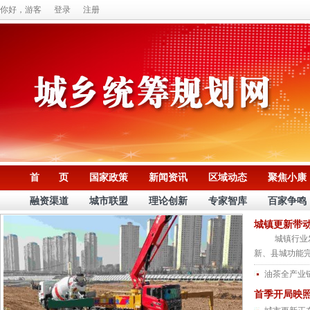
你好，游客
登录
注册
首 页
国家政策
新闻资讯
区域动态
聚焦小康
融资渠道
城市联盟
理论创新
专家智库
百家争鸣
城镇更新带
城镇行业发展
新、县城功能完
油茶全产业
首季开局映