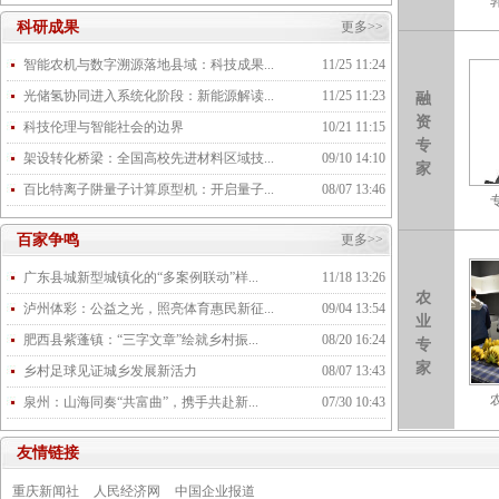
科研成果
更多>>
智能农机与数字溯源落地县域：科技成果...
11/25 11:24
光储氢协同进入系统化阶段：新能源解读...
11/25 11:23
融
资
科技伦理与智能社会的边界
10/21 11:15
专
架设转化桥梁：全国高校先进材料区域技...
09/10 14:10
家
百比特离子阱量子计算原型机：开启量子...
08/07 13:46
百家争鸣
更多>>
广东县城新型城镇化的“多案例联动”样...
11/18 13:26
农
泸州体彩：公益之光，照亮体育惠民新征...
09/04 13:54
业
肥西县紫蓬镇：“三字文章”绘就乡村振...
08/20 16:24
专
家
乡村足球见证城乡发展新活力
08/07 13:43
泉州：山海同奏“共富曲”，携手共赴新...
07/30 10:43
友情链接
重庆新闻社
人民经济网
中国企业报道