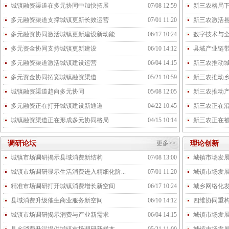
城镇融资渠道在多元协同中加快拓展
07/08 12:59
新三农格局
多元融资渠道支撑城镇更新长效运营
07/01 11:20
新三农激活
多元融资协同激活城镇更新建设新动能
06/17 10:24
数字技术与
多元资金协同支持城镇更新建设
06/10 14:12
县域产业链
多元融资渠道激活城镇建设运营
06/04 14:15
新三农推动
多元资金协同拓宽城镇融资渠道
05/21 10:59
新三农推动
城镇融资渠道趋向多元协同
05/08 12:05
新三农推动
多元融资正在打开城镇建设新通道
04/22 10:45
新三农正在
城镇融资渠道正在形成多元协同格局
04/15 10:14
新三农正在
调研论坛
更多>>
理论创新
城镇市场调研揭示县域消费新结构
07/08 13:00
城镇市场发展
城镇市场调研显示生活消费进入精细化阶...
07/01 11:20
城镇市场发
精准市场调研打开城镇消费增长新空间
06/17 10:24
城乡网络化
县域消费升级催生商业服务新空间
06/10 14:12
四维协同重
城镇市场调研揭示消费与产业新需求
06/04 14:15
城镇市场发