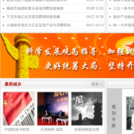
县乡消费升温提供城镇市场调研新样本
05/21 11:00
城镇市场发
城镇市场调研显示县域消费加速焕新
05/08 12:05
三位一体与
下沉市场正在呈现消费调研新画像
04/22 10:36
城乡产业融
小城镇市场活力正在呈现产业与消费双轮...
04/15 10:14
统一大市场
最美城乡
更多>>
规
划
专
家
中国制造冲刺世...
天津闽商 渴望...
发展闽商新优势