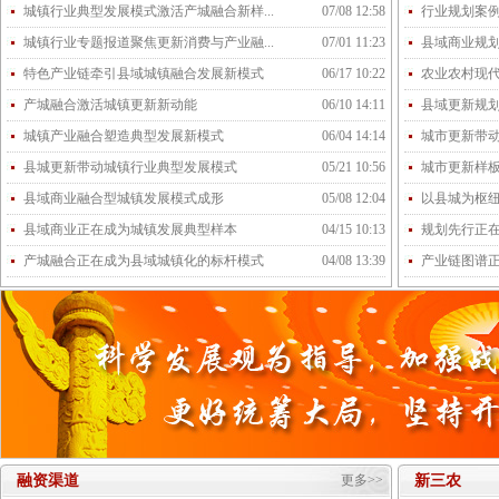
城镇行业典型发展模式激活产城融合新样...
07/08 12:58
行业规划案
城镇行业专题报道聚焦更新消费与产业融...
07/01 11:23
县域商业规
特色产业链牵引县域城镇融合发展新模式
06/17 10:22
农业农村现
产城融合激活城镇更新新动能
06/10 14:11
县域更新规
城镇产业融合塑造典型发展新模式
06/04 14:14
城市更新带
县城更新带动城镇行业典型发展模式
05/21 10:56
城市更新样
县域商业融合型城镇发展模式成形
05/08 12:04
以县城为枢
县域商业正在成为城镇发展典型样本
04/15 10:13
规划先行正
产城融合正在成为县域城镇化的标杆模式
04/08 13:39
产业链图谱
融资渠道
更多>>
新三农