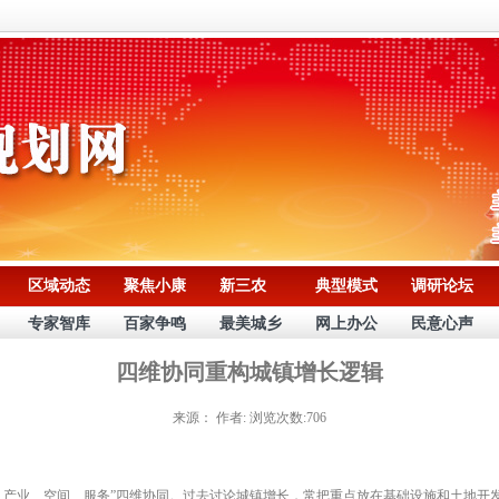
区域动态
聚焦小康
新三农
典型模式
调研论坛
专家智库
百家争鸣
最美城乡
网上办公
民意心声
四维协同重构城镇增长逻辑
来源：
作者:
浏览次数:706
产业、空间、服务”四维协同。过去讨论城镇增长，常把重点放在基础设施和土地开