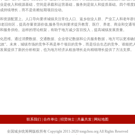
业是收入和税源基础，空间是承载和运营基础，服务则是留人和提质基础。四个维度
成持续增长，而不是依赖短期项目拉动。
资源配置上。人口导向要求城镇关注常住人口、返乡创业人群、产业工人和老年群体
和老旧街区，提高存量资源价值;服务导向则要求提升教育、医疗、养老、商业和交通
和服务供给。这样的理论框架，有助于地方减少盲目投入，提高城镇发展质量。
思维。通过消费数据、交通数据、企业登记数据和公共服务数据，地方可以更准确
见成效”。未来，城镇市场的竞争不再是单个项目的竞争，而是综合生态的竞争。谁能把
发展提供了新的分析框架，也为地方经济从粗放增长走向精细增长提供了方法支撑。
联系我们
|
合作单位
|
招贤纳士
|
共赢共发
|
网站地图
全国城乡统筹网版权所有 Copyright 2011-2020 tongchou.org All Rights Reserved