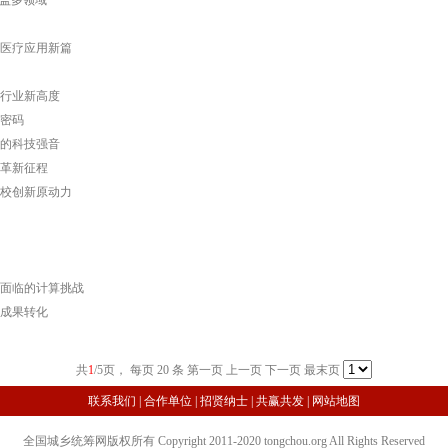
覆盖多领域
医疗应用新篇
行业新高度
密码
的科技强音
革新征程
校创新原动力
面临的计算挑战
成果转化
共
1
/5页， 每页 20 条
第一页 上一页
下一页
最末页
联系我们
|
合作单位
|
招贤纳士
|
共赢共发
|
网站地图
全国城乡统筹网版权所有 Copyright 2011-2020 tongchou.org All Rights Reserved