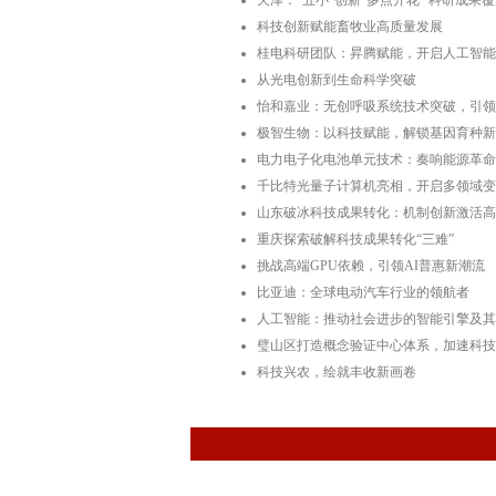
天津：“五小”创新“多点开花” 科研成果
科技创新赋能畜牧业高质量发展
桂电科研团队：昇腾赋能，开启人工智能
从光电创新到生命科学突破
怡和嘉业：无创呼吸系统技术突破，引领
极智生物：以科技赋能，解锁基因育种新
电力电子化电池单元技术：奏响能源革命
千比特光量子计算机亮相，开启多领域变
山东破冰科技成果转化：机制创新激活高
重庆探索破解科技成果转化“三难”
挑战高端GPU依赖，引领AI普惠新潮流
比亚迪：全球电动汽车行业的领航者
人工智能：推动社会进步的智能引擎及其
璧山区打造概念验证中心体系，加速科技
科技兴农，绘就丰收新画卷