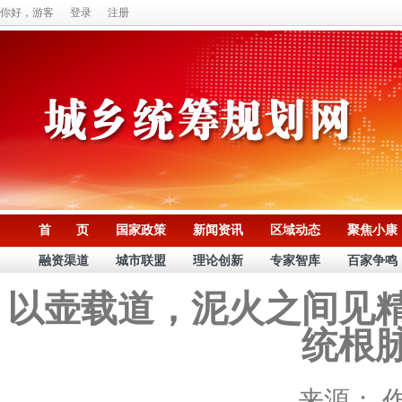
你好，游客
登录
注册
首 页
国家政策
新闻资讯
区域动态
聚焦小康
融资渠道
城市联盟
理论创新
专家智库
百家争鸣
以壶载道，泥火之间见
统根
来源：
作