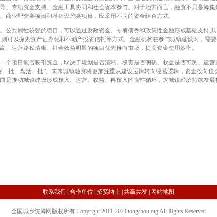
导、专项资金支持、金融工具协同和社会资本参与。对于地方而言，融资不只是筹集
、商业配套类项目和基础设施类项目，应采用不同的资金组合方式。
公共属性较强的项目，可以通过财政资金、专项债券和政策性金融形成基础支持;具
，则可以探索资产证券化和不动产投资信托等方式。金融机构在参与城镇建设时，需
高、运营路径清晰、社会效益明显的项目优先推向市场，提高资金使用效率。
个项目能否吸引资金，取决于规划是否清晰、权责是否明确、收益是否可测、运营
营一批、盘活一批”。未来城镇融资将更加注重从建设逻辑转向经营逻辑，资金投向也
而是推动城镇建设形成投入、运营、收益、再投入的良性循环，为城镇经济持续发展
联系我们
|
合作单位
|
招贤纳士
|
共赢共发
|
网站地图
全国城乡统筹网版权所有 Copyright 2011-2020 tongchou.org All Rights Reserved