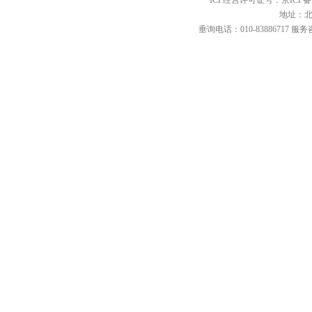
ICP经营许可证号：京ICP备12
地址：北
垂询电话：010-83886717 服务咨