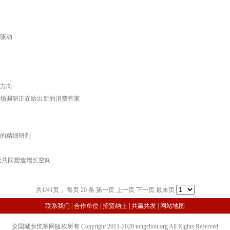
驱动
方向
场调研正在给出新的消费答案
的精细研判
给共同塑造增长空间
共
1
/41页， 每页 20 条
第一页 上一页
下一页
最末页
联系我们
|
合作单位
|
招贤纳士
|
共赢共发
|
网站地图
全国城乡统筹网版权所有 Copyright 2011-2020 tongchou.org All Rights Reserved