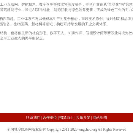
互联网、智能制造、数字孪生等技术将深度融合，推动产业链从“自动化”向“智慧
等高耗能行业，通过AI算法优化、能源回收与绿色装备更新，正成为绿色工业的主力
构性跨越。工业体系不再以低成本生产为竞争核心，而以技术原创、设计创新和品牌
智能装备、生物医药、新材料等领域，构建可持续发展的工业文明体系。
构，也将催生新的社会形态。数字工人、AI操作师、智能设计师等新职业将成为社
全球工业生态的再平衡起点。
联系我们
|
合作单位
|
招贤纳士
|
共赢共发
|
网站地图
全国城乡统筹网版权所有 Copyright 2011-2020 tongchou.org All Rights Reserved