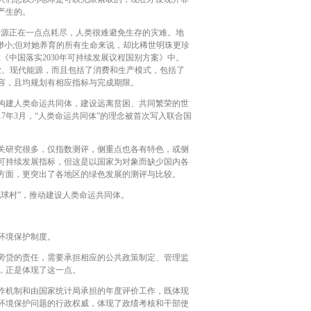
产生的。
资源正在一点点耗尽，人类很难避免生存的灾难。地
更渺小;但对她养育的所有生命来说，却比稀世明珠更珍
中国落实2030年可持续发展议程国别方案》中。
业、现代能源，而且包括了消费和生产模式，包括了
容，且均规划有相应指标与完成期限。
构建人类命运共同体，建设远离贫困、共同繁荣的世
7年3月，“人类命运共同体”的理念被首次写入联合国
关研究很多，仅指数测评，侧重点也各有特色，或侧
可持续发展指标，但这是以国家为对象而缺少国内各
方面，更突出了各地区的绿色发展的测评与比较。
球村”，推动建设人类命运共同体。
环境保护制度。
旁贷的责任，需要承担相应的公共政策制定、管理监
，正是体现了这一点。
作机制和由国家统计局承担的年度评价工作，既体现
环境保护问题的行政权威，体现了政绩考核和干部使