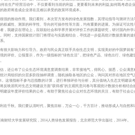
如何在生产经营活动中，不仅要看到当前的利益，更要看到未来的利益;如何既考虑企
的政府将造成企业潜在且难以承受的政策环境成本。
强的推动作用。我们看到，本次官方发布的绿色发展指数，其理论指导与测评方法
的权威性、测算的科学性、导向的可操作性等方面，均有重要的进展。为保证可比性
者，我建议在理论上，应鼓励社会和学界开展对评价工作的课题研究，研讨国内外学
。同时，支持国家统计部门将理论与实践相结合，寻找进一步提高统计数据质量的途
系。
很大影响力和引导力。政府与民众真正联手共创生态文明，实现美好的中国梦就有
境的评价。公报显示，作为一级指标的“绿色生活”，把绿色产品、绿色出行、绿色建
。
还公布了公众生态环境满意度调查结果，非常接地气，得民心。据悉，公众满意程度
统计局组织的分层多阶段抽样调查，随机抽取各地区的公众，询问其对所在地区空气质
本。这项指标不参与总指数的计算，进行单独评价与分析，其分值纳入生态文明建设
将反映居民对生态文明建设方面“获得感”的主观民意问卷与客观统计数据分析相结合
明建设年度评价结果的公布，有助于聚焦社会公众对生态环境的关注，有助于社会公
在千秋。我们要认清时代，聚焦目标，万众一心，千方百计，推动形成人与自然和
财经大学发展研究院，2014人类绿色发展报告，北京师范大学出版社，2014年。