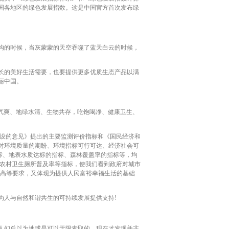
我国各地区的绿色发展指数。这是中国官方首次发布绿
沟的时候，当灰蒙蒙的天空吞噬了蓝天白云的时候，
长的美好生活需要，也要提供更多优质生态产品以满
丽中国。
蓝气爽、地绿水清、生物共存，吃饱喝净、健康卫生、
设的意见》提出的主要监测评价指标和《国民经济和
对环境质量的期盼、环境指标可行可达、经济社会可
指标、地表水质达标的指标、森林覆盖率的指标等，均
、农村卫生厕所普及率等指标，使我们看到政府对城市
提高等要求，又体现为提供人民富裕幸福生活的基础
人与自然和谐共生的可持续发展提供支持!
人们总以为地球是可以无限索取的，现在才发现并非