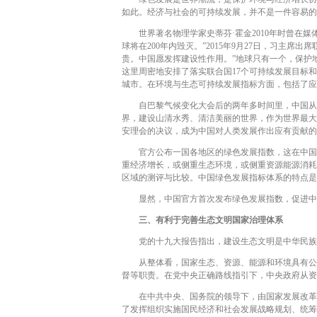
如此。经济与社会的可持续发展，并不是一件容易的
世界著名物理学家史蒂芬·霍金2010年时曾在媒
球将在200年内毁灭。”2015年9月27日，习
贵。中国愿发挥建设性作用。”地球只有一个，保护
这里周密地安排了落实联合国17个可持续发展目标
城市。在环境与生态可持续发展指标方面，包括了应
自巴黎气候变化大会后的两年多时间里，中国从自
界，建设山清水秀、清洁美丽的世界，作为世界最大发
安理会的决议，成为中国对人类发展作出应有贡献的
官方公布一国各地区的绿色发展指数，这在中国是
重经济增长，或侧重生态环境，或侧重资源能源消耗
区域的测评与比较。中国绿色发展指标体系的特点是
显然，中国官方首次发布绿色发展指数，促进中国
三、有利于完善生态文明国家治理体系
党的十九大报告指出，建设生态文明是中华民族永
从整体看，国家生态、资源、能源和环境具有公共
督等职责。在党中央正确路线指引下，中央政府从资
在中共中央、国务院的领导下，由国家发展改革委
了发挥组织实施国民经济和社会发展战略规划、统筹