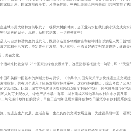
成。国家统计局、国家发展改革委、环境保护部、中央组织部会同有关部门共同发布了
座城市用大楼和烟筒取代了一棵棵大树的时候，当工业污水把我们的小溪变成臭水
穷但清爽的日子。现在，新时代到来，一切在变化中!
人与自然和谐共生的现代化，既要创造更多物质财富和精神财富以满足人民日益增
展方式和生活方式，坚定走生产发展、生活富裕、生态良好的文明发展道路，建设美
活，美在文化。
2个指标来比较全球123个国家的绿色发展水平。这些指标若概括成一句话，即：“天
国和美丽中国基本的判断指标与要求。《中共中央 国务院关于加快推进生态文明建
束性指标，共有38个进入了绿色发展指标体系中。这些指标的提出，综合考虑了公众
的客观情况。比如，城市空气优良天数和PM2.5浓度下降的指标、废气排放减少的
居民人均可支配收入、绿色产品市场占有率、城市建成区绿地率与农村自来水普及率
耗和二氧化碳排放降低的要求，单位工业增加值用水量降低和农田灌溉水有效利用系数
，促进走生产发展、生活富裕、生态良好的文明发展道路，为建设美丽中国，进而为
的可持续发展战略，是为中国人民乃至世界人民世代幸福的发展方式。多少年来，