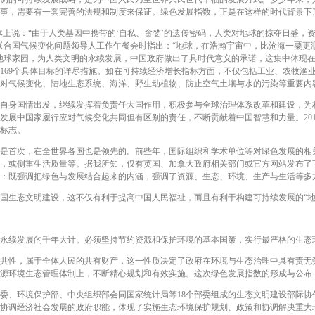
事，需要有一套完善的法规和制度来保证。绿色发展指数，正是在这样的时代背景下
体上说：“由于人类基因中携带的‘自私、贪婪’的遗传密码，人类对地球的掠夺日盛，
主席出席联合国气候变化问题领导人工作午餐会时指出：“地球，在浩瀚宇宙中，比沧海一粟
地球家园，为人类文明的永续发展，中国政府做出了具时代意义的承诺，这集中体现在《
和169个具体目标的详尽措施。如在可持续经济增长指标方面，不仅包括工业、农牧渔
对气候变化、陆地生态系统、海洋、野生动植物、防止空气土壤与水的污染等重要内
身国情出发，继续发挥着负责任大国作用，积极参与全球治理体系改革和建设，为
展中国家履行应对气候变化共同但有区别的责任，不断贡献着中国智慧和力量。201
标志。
首次，在全世界各国也是领先的。前些年，国际组织和学术单位等对绿色发展的相
，或侧重生活质量等。据我所知，仅有英国、加拿大政府相关部门或官方网站发布了
：既强调把绿色与发展结合起来的内涵，强调了资源、生态、环境、生产与生活等多
生态文明建设，这不仅有利于提高中国人民福祉，而且有利于构建可持续发展的“地
续发展的千年大计。必须坚持节约资源和保护环境的基本国策，实行最严格的生态
性，属于全体人民的共有财产，这一性质决定了政府在环境与生态治理中具有责无
源环境生态管理体制上，不断精心规划和有效实施。这次绿色发展指数的形成与公布
、环境保护部、中央组织部会同国家统计局等18个部委组成的生态文明建设部际协
协调经济社会发展的政府职能，体现了实施生态环境保护规划、政策和协调解决重大