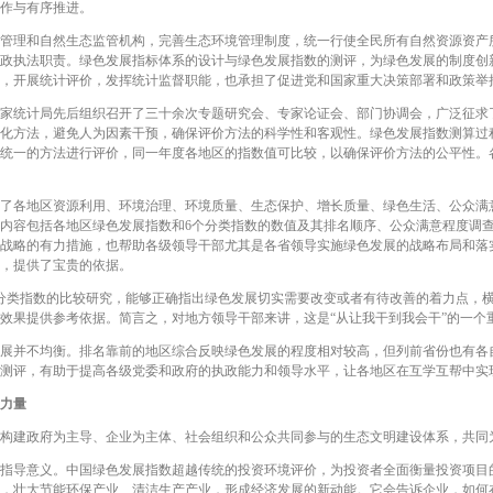
作与有序推进。
理和自然生态监管机构，完善生态环境管理制度，统一行使全民所有自然资源资产
政执法职责。绿色发展指标体系的设计与绿色发展指数的测评，为绿色发展的制度创
，开展统计评价，发挥统计监督职能，也承担了促进党和国家重大决策部署和政策举
统计局先后组织召开了三十余次专题研究会、专家论证会、部门协调会，广泛征求了
化方法，避免人为因素干预，确保评价方法的科学性和客观性。绿色发展指数测算过
统一的方法进行评价，同一年度各地区的指数值可比较，以确保评价方法的公平性。
各地区资源利用、环境治理、环境质量、生态保护、增长质量、绿色生活、公众满意
报》内容包括各地区绿色发展指数和6个分类指数的数值及其排名顺序、公众满意程度调
战略的有力措施，也帮助各级领导干部尤其是各省领导实施绿色发展的战略布局和落
，提供了宝贵的依据。
类指数的比较研究，能够正确指出绿色发展切实需要改变或者有待改善的着力点，横
效果提供参考依据。简言之，对地方领导干部来讲，这是“从让我干到我会干”的一个
并不均衡。排名靠前的地区综合反映绿色发展的程度相对较高，但列前省份也有各自存
测评，有助于提高各级党委和政府的执政能力和领导水平，让各地区在互学互帮中实
力量
建政府为主导、企业为主体、社会组织和公众共同参与的生态文明建设体系，共同
导意义。中国绿色发展指数超越传统的投资环境评价，为投资者全面衡量投资项目
，壮大节能环保产业、清洁生产产业，形成经济发展的新动能。它会告诉企业，如何