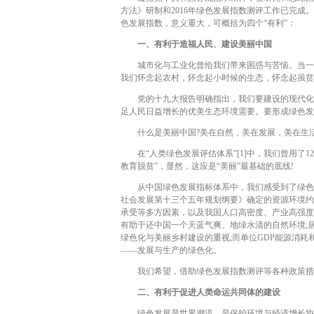
方法》研制和2016年绿色发展指数测评工作已完
色发展指数，意义重大，可概括为四个“有利”：
一、有利于造福人民、建设美丽中国
城市化与工业化曾给我们带来困惑与苦恼。当一座
我们怀念起农村，怀念起小时候的生态，怀念起虽贫
党的十九大报告明确指出，我们要建设的现代化是
足人民日益增长的优美生态环境需要。要形成绿色发
什么是美丽中国?美在自然，美在发展，美在生
在“人类绿色发展评估体系”[1]中，我们曾用了1
教育脱贫”，显然，这应是“美丽”最基础的底线!
从中国绿色发展指标体系中，我们感受到了绿色中
社会发展第十三个五年规划纲要》确定的资源环境约
承受等多方因素，以及我国人口高密度、产业高强度
有助于还中国一个天蓝气爽、地绿水清的自然环境;
绿色化与美丽乡村建设的重视;而单位GDP能源消
——发展与生产的绿色化。
我们希望，借助绿色发展指数测评等各种政策措施
二、有利于促进人类命运共同体的建设
绿色发展是世界潮流，是保护环境与经济增长协调