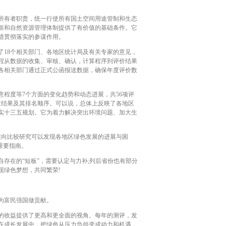
所有者职责，统一行使所有国土空间用途管制和生态
新和自然资源管理体制提供了有价值的基础条件。它
措贯彻落实的参谋作用。
18个相关部门、各地区统计局及有关专家的意见，
程从数据的收集、审核、确认，计算程序到评价结果
各相关部门通过正式公函报送数据，确保年度评价数
程度等7个方面的变化趋势和动态进展，共56项评
查结果及其排名顺序。可以说，总体上反映了各地区
实十三五规划。它为着力解决突出环境问题、加大生
向比较研究可以发现各地区绿色发展的进展与困
重要指南。
在的“短板”，需要认定与力补;列后省份也有部分
现绿色梦想，共同繁荣!
为富民强国做贡献。
的收益提供了更高和更全面的视角。每年的测评，发
在成长发展中，把绿色从压力负担变成动力和机遇，