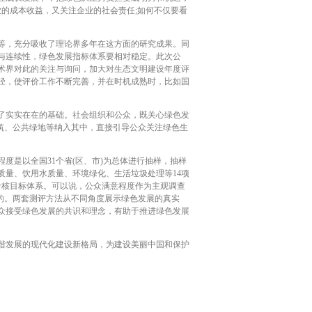
业的成本收益，又关注企业的社会责任;如何不仅要看
等，充分吸收了理论界多年在这方面的研究成果。同
与连续性，绿色发展指标体系要相对稳定。此次公
术界对此的关注与询问，加大对生态文明建设年度评
径，使评价工作不断完善，并在时机成熟时，比如国
了实实在在的基础。社会组织和公众，既关心绿色发
筑、公共绿地等纳入其中，直接引导公众关注绿色生
是以全国31个省(区、市)为总体进行抽样，抽样
量、饮用水质量、环境绿化、生活垃圾处理等14项
考核目标体系。可以说，公众满意程度作为主观调查
的。两套测评方法从不同角度展示绿色发展的真实
众接受绿色发展的共识和理念，有助于推进绿色发展
谐发展的现代化建设新格局，为建设美丽中国和保护