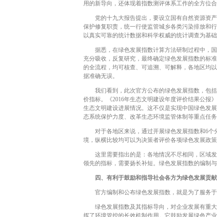
用的新导向，还体现着指数测评体系工作的全方位合
党的十九大报告提出，要设立国有自然资源资产管
保护修复职责，统一行使监管城乡各类污染排放和行
以真实可靠的统计数据和科学权威的统计调查为基础
据悉，在绿色发展指数计算方法研制过程中，国家
充分吸收，反复研究，最终确定绿色发展指数的标准
的全流程，均可核查、可追溯、可解释，各地区均以
据准确无误。
我们看到，此次官方公布的绿色发展指数，包括了
价指标。《2016年生态文明建设年度评价结果公
生态文明建设进展情况。这不仅是实现中国绿色发展
态系统保护力度、改革生态环境监管体制等重点任务
对于各地区来说，通过开展绿色发展指数和6个分
境，纵横比较均可以为决策者评价各项绿色发展政策
这里需要指出的是：各地情况不尽相同，区域发展
领先的指标，需要扬长补短。绿色发展指数的编制与
四、有利于鼓励和指导社会各方为绿色发展贡献
官方编制和公布绿色发展指数，就是为了服务于构
绿色发展指数及其指标导向，对企业发展有重大指
挥了环境管控的长效机制作用。它鼓励发展绿色产业