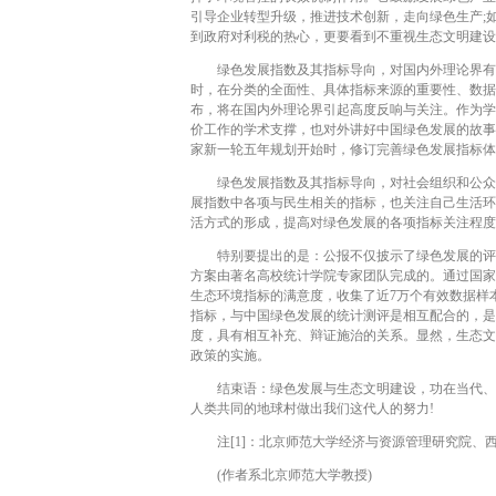
引导企业转型升级，推进技术创新，走向绿色生产;
到政府对利税的热心，更要看到不重视生态文明建设
绿色发展指数及其指标导向，对国内外理论界有很
时，在分类的全面性、具体指标来源的重要性、数据
布，将在国内外理论界引起高度反响与关注。作为学
价工作的学术支撑，也对外讲好中国绿色发展的故事
家新一轮五年规划开始时，修订完善绿色发展指标体
绿色发展指数及其指标导向，对社会组织和公众有
展指数中各项与民生相关的指标，也关注自己生活环
活方式的形成，提高对绿色发展的各项指标关注程度
特别要提出的是：公报不仅披示了绿色发展的评估，
方案由著名高校统计学院专家团队完成的。通过国家
生态环境指标的满意度，收集了近7万个有效数据样
指标，与中国绿色发展的统计测评是相互配合的，是
度，具有相互补充、辩证施治的关系。显然，生态文
政策的实施。
结束语：绿色发展与生态文明建设，功在当代、利
人类共同的地球村做出我们这代人的努力!
注[1]：北京师范大学经济与资源管理研究院、西南
(作者系北京师范大学教授)