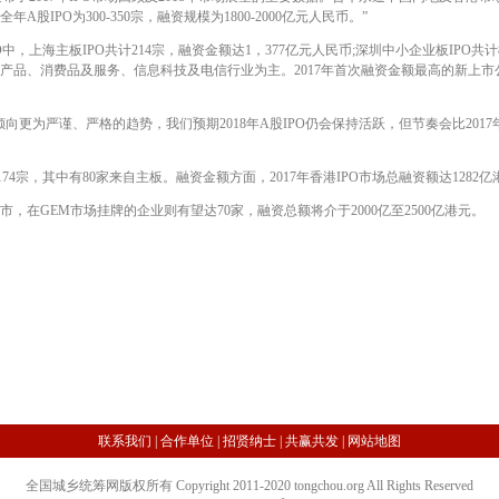
A股IPO为300-350宗，融资规模为1800-2000亿元人民币。”
中，上海主板IPO共计214宗，融资金额达1，377亿元人民币;深圳中小企业板IPO共计
工业产品、消费品及服务、信息科技及电信行业为主。2017年首次融资金额最高的新
谨、严格的趋势，我们预期2018年A股IPO仍会保持活跃，但节奏会比2017年有所放
4宗，其中有80家来自主板。融资金额方面，2017年香港IPO市场总融资额达1282亿
，在GEM市场挂牌的企业则有望达70家，融资总额将介于2000亿至2500亿港元。
联系我们
|
合作单位
|
招贤纳士
|
共赢共发
|
网站地图
全国城乡统筹网版权所有 Copyright 2011-2020 tongchou.org All Rights Reserved