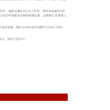
82宗，融资金额451亿元人民币。深圳创业板IPO共
上市公司是中国银河证券和财通证劵，这两家公司筹资人
缓，预计2018年全年A股IPO为300-350宗，
港元，同比下跌34%。