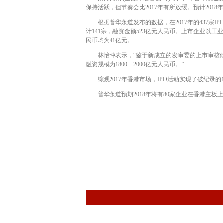
保持活跃，但节奏会比2017年有所放缓。预计2018年全年
根据普华永道发布的数据，在2017年的437宗IPO
计141宗，融资金额523亿元人民币。上市企业以
民币均为41亿元。
林怡仲表示，“鉴于新成立的发审委的上巿审核倾向更为严
融资规模为1800—2000亿元人民币。”
综观2017年香港市场，IPO活动实现了破纪录的17
普华永道预期2018年将有80家企业在香港主板上市