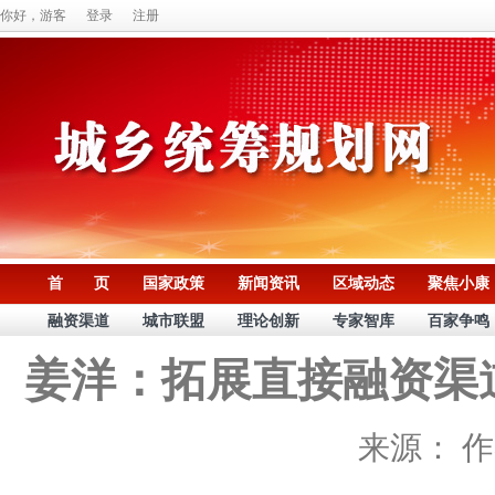
你好，游客
登录
注册
首 页
国家政策
新闻资讯
区域动态
聚焦小康
融资渠道
城市联盟
理论创新
专家智库
百家争鸣
姜洋：拓展直接融资渠
来源：
作