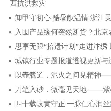
西抗洪救灾
卸甲守初心 酷暑献温情 浙江
入围产品缘何突然断货？北京
思享无限“拾遗计划”走进汴绣
城镇行业专题报道透视更新与
以壶载道，泥火之间见精神—
刀笔入砂，微毫见天地 ——
四十载岐黄守正 一脉仁心润丝