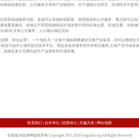
动基础设施互联、公共服务共享和产业链协作。对于城镇行业而言，区域经济不是简
部和高端服务功能，县城可以承接制造配套、商贸物流和公共服务，重点镇可以发
避免重复建设，也能让不同层级城镇在区域发展中找到自身位置。区域交通、冷链物
难以联动;没有公共服务，人口难以稳定流动。
招商、联合运营”。一个地区不一定每个城镇都要建设完整产业体系，但可以围绕主
备制造可由中心城市提供技术平台、周边县镇承接零部件和售后服务;文旅产业可由多
，就能在更大范围内提升产业韧性和市场容量。
联系我们
|
合作单位
|
招贤纳士
|
共赢共发
|
网站地图
全国城乡统筹网版权所有 Copyright 2011-2020 tongchou.org All Rights Reserved