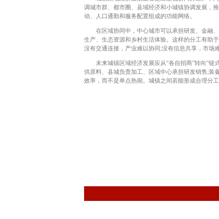
调城市群、都市圈、县域经济和小城镇协调发展，推
动、人口通勤和服务配置组成的功能网络。
在区域协同中，中心城市可以承担研发、金融、总
生产、生态资源和乡村生活体验。这样的分工有助于
没有交通连接，产业难以协同;没有信息共享，市场
未来城镇区域经济发展应从“各自招商”转向“链式
供原料、县城负责加工、区域中心承担研发销售;装
效率，而不是单点热闹。城镇之间若能形成合理分工