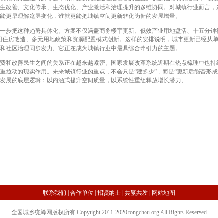
生改善、文化传承、生态优化、产业激活和治理提升的多维协同。对城镇行业而言，
能更早理解这层变化，谁就更能把城镇空间更新转化为新的发展增量。
步把这种趋势具体化。方案不仅涵盖商务楼宇更新、低效产业用地盘活、十五分钟社
旧住房改造、多元用地政策和资源配置模式创新。这样的安排说明，城市更新已经从
和社区治理同步发力。它正在成为城镇行业中最具综合牵引力的主题。
和改善民生之间的关系正在越来越紧密。国家发展改革系统近期在热点梳理中也持
重拉动的现实作用。未来城镇行业的重点，不会只是“建多少”，而是“更新后能否形成
发展的底层逻辑：以内涵式提升空间质量，以系统性重组释放增长潜力。
联系我们
|
合作单位
|
招贤纳士
|
共赢共发
|
网站地图
全国城乡统筹网版权所有 Copyright 2011-2020 tongchou.org All Rights Reserved