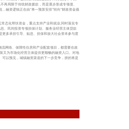
源已不再局限于传统财政拨款，而是逐步形成专项债、
，融资逻辑正在由“单一预算安排”转向“财政资金撬
元常态化帮扶资金，重点支持产业和就业;同时落实专
贴息、民间投资专项担保计划、服务业经营主体贷款
是更多承担引导、贴息、担保和放大社会资本参与度
物流网络、保障性住房和产业配套项目，都需要在政
政策又为市场化经营主体提供更顺畅的融资入口。对地
。可以预见，城镇融资渠道的下一步竞争，拼的将是