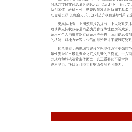
对地方转移支付总量达到10.42万亿元;同时，还
特别国债、转移支付、贴息政策和金融协同工具多点
动金融资源”的组合方式，这对提升项目连续性和资
更具体地看，上周预算报告提出，中央财政安排农业
项债券支持收购存量商品房用作保障性住房等政策。
贴息和个人消费贷款财政贴息等举措。两组信息叠加
的功能。对地方来说，今后的融资设计不能只盯财政
这意味着，未来城镇建设的融资体系将更强调“项
策性资金和市场化资金之间找到新的平衡点。一方面
方政府和城镇运营主体而言，真正重要的不是拿到一
统筹能力、项目设计能力和财政金融协同能力。