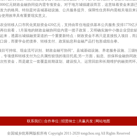
设立1000亿元财政金融协同促内需专项资金。对于地方城镇建设而言，这意味着资金来
发力的格局。特别是对县城基础设施、公共服务提升、保障性住房和内需相关项目来说
金使用效率具有重要现实意义。
转移人口市民化奖励资金420亿元，支持由常住地提供基本公共服务;安排1770亿
再往前看，1月落地的财政金融协同促内需一揽子政策，又明确实施中小微企业贷款
起来，透露出城镇融资渠道的一个重要新特点：财政资金不再只是直接投入项目，而
口袋，而要学会把债券、转移支付、政策贴息和金融产品打包形成组合拳。
目可持续、现金流可识别、财政金融可协同”。县城基础设施、养老服务设施、三级
，专项债和转移支付为公共属性较强的项目托底;另一方面，贴息、担保和金融协同
次性资金，而是建立一套覆盖前期谋划、建设投入、运营回款和长期维护的融资闭环
联系我们
|
合作单位
|
招贤纳士
|
共赢共发
|
网站地图
全国城乡统筹网版权所有 Copyright 2011-2020 tongchou.org All Rights Reserved